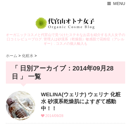
MENU
オーガニックコスメと代官山で見つけたステキなお店を紹介する大人女子の
口コミレビューブログ. 管理人は砂漠系（乾燥肌）敏感肌で花粉症（アレル
ギー）. コスメの個人輸入も
ホーム
>
化粧水
>
「 日別アーカイブ：2014年09月28
日 」 一覧
WELINA(ウェリナ) ウェリナ 化粧
水 砂漠系乾燥肌によすぎて感動
中！！
2014/09/28