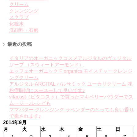
クリーム
クレンジング
スクラブ
化粧水
洗顔料・石鹸
最近の投稿
イタリアのオーガニックコスメアルジタルのヴェジタル
ソープ （スウィートアーモンド）
エッフェオーガニック F organics モイスチャークレンジ
ングクリーム
アルジタル ARGITAL バルサミック ユーカリクリーム 花
粉症時期にスースーして良いです♪
vitacost（ビタコスト）で買ったマキベリーパウダーでス
ムージー♪レシピも
ママバター クレンジング ラベンダーのとっても良い香り
で癒されます♪
2014年9月
月
火
水
木
金
土
日